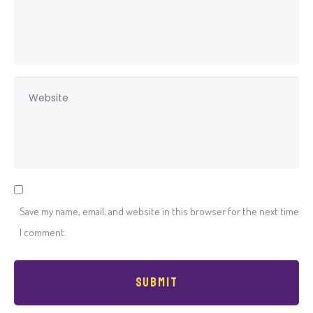
m
a
i
l
W
*
e
b
s
i
t
e
Save my name, email, and website in this browser for the next time
I comment.
Submit